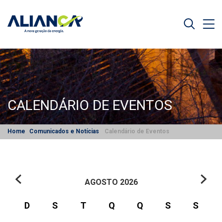
CALENDÁRIO DE EVENTOS
Home
Comunicados e Notícias
Calendário de Eventos
AGOSTO
2026
D
S
T
Q
Q
S
S